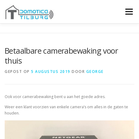
Ga
naar
Menu
de
inhoud
WAT IS DOMOTICA
TOEPASSINGEN
Betaalbare camerabewaking voor
thuis
DOMOTICA PRODUCTEN
DOMOTICA SHOP
GEPOST OP
5 AUGUSTUS 2019
DOOR
GEORGE
Ook voor camerabewaking bent u aan het goede adres.
Weer een klant voorzien van enkele camera’s om alles in de gaten te
houden.